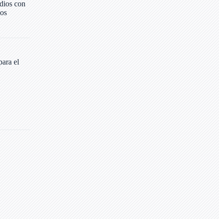
udios con
ios
para el