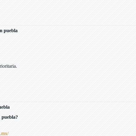
 en puebla
oritaria.
uebla
n puebla?
b.mx/