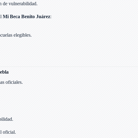
n de vulnerabilidad.
al
Mi Beca Benito Juárez
:
scuelas elegibles.
uebla
as oficiales.
ilidad.
 oficial.