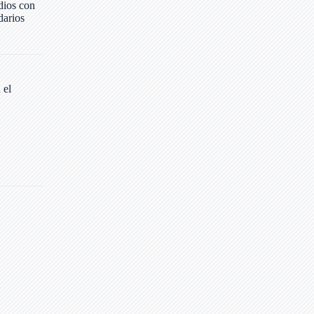
dios con
darios
 el