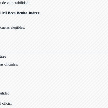
n de vulnerabilidad.
al
Mi Beca Benito Juárez
:
scuelas elegibles.
taro
as oficiales.
ilidad.
 oficial.