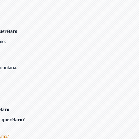
querétaro
mo:
oritaria.
étaro
n querétaro?
b.mx/