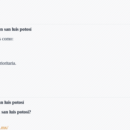
en san luis potosí
os como:
oritaria.
n luis potosí
 san luis potosí?
b.mx/